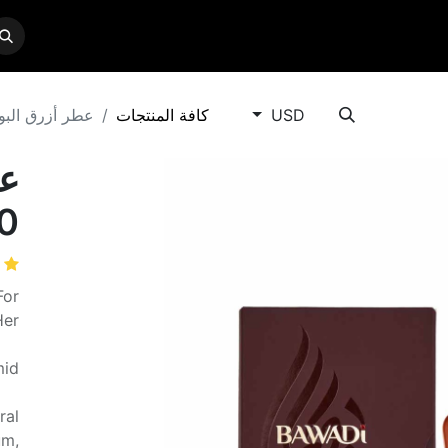
CONTACT US
SERVICES
BRANDS
SHO
USD
كافة المنتجات
عطر أزرق البوادي 
عط
00
For
Her
mid
ral
um,