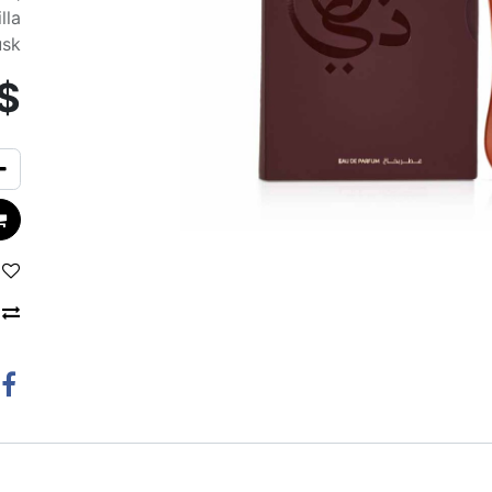
lla
usk
$