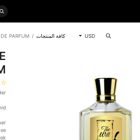
CONTACT US
SERVICES
BRANDS
SHO
USD
كافة المنتجات
 DE PARFUM
E
M
Her
mid
per
ose
usk