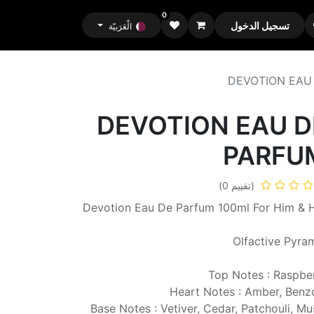
0
تسجيل الدخول
الْعَرَبيّة
DEVOTION EAU
DEVOTION EAU D
PARFU
(تقييم 0)
Devotion Eau De Parfum 100ml For Him & 
Olfactive Pyra
Top Notes : Raspbe
Heart Notes : Amber, Benz
Base Notes : Vetiver, Cedar, Patchouli, Mu