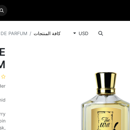
CONTACT US
SERVICES
BRANDS
SHO
USD
كافة المنتجات
 DE PARFUM
E
M
Her
mid
rry
oin
sk,