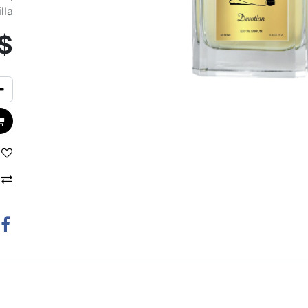
lla
$